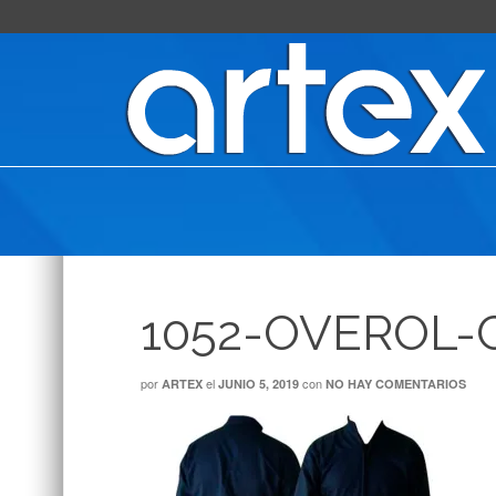
1052-OVEROL-
por
el
con
ARTEX
JUNIO 5, 2019
NO HAY COMENTARIOS