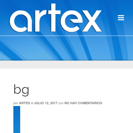
bg
por
el
con
ARTEX
JULIO 12, 2017
NO HAY COMENTARIOS