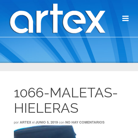
1066-MALETAS-
HIELERAS
por
el
con
ARTEX
JUNIO 5, 2019
NO HAY COMENTARIOS