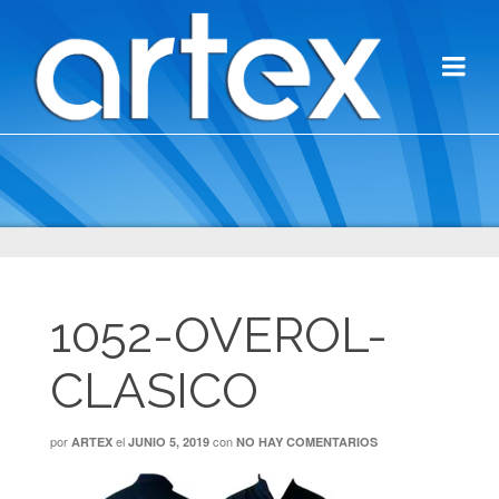
1052-OVEROL-
CLASICO
por
el
con
ARTEX
JUNIO 5, 2019
NO HAY COMENTARIOS