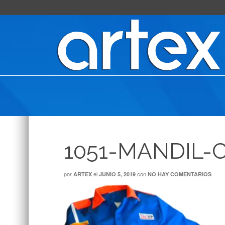
1051-MANDIL
por
el
con
ARTEX
JUNIO 5, 2019
NO HAY COMENTARIOS