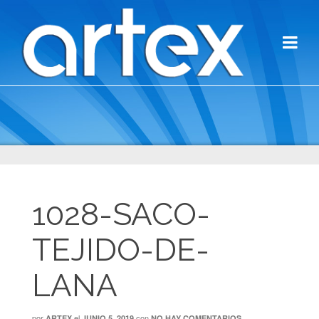
1028-SACO-
TEJIDO-DE-
LANA
por
el
con
ARTEX
JUNIO 5, 2019
NO HAY COMENTARIOS